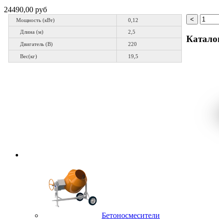
24490,00 руб
Мощность (кВт)
0,12
Длина (м)
2,5
Катало
Двигатель (В)
220
Вес(кг)
19,5
Бетоносмесители