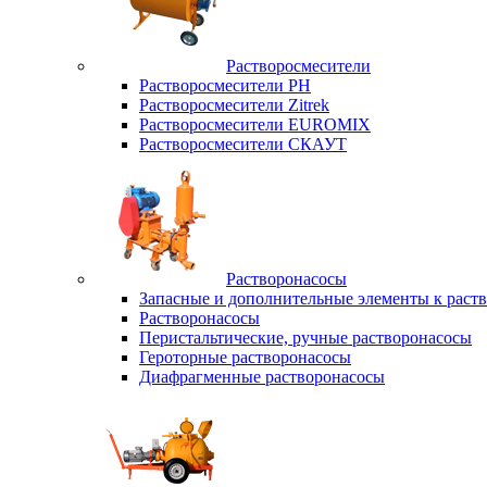
Растворосмесители
Растворосмесители РН
Растворосмесители Zitrek
Растворосмесители EUROMIX
Растворосмесители СКАУТ
Растворонасосы
Запасные и дополнительные элементы к раст
Растворонасосы
Перистальтические, ручные растворонасосы
Героторные растворонасосы
Диафрагменные растворонасосы