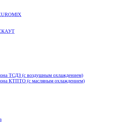
я EUROMIX
 СКАУТ
етона ТСДЗ (c воздушным охлаждением)
етона КТПТО (c масляным охлаждением)
а