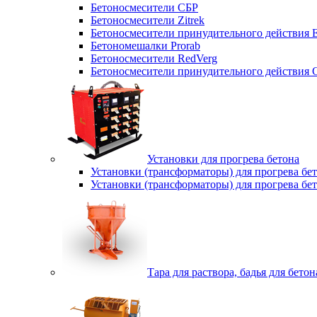
Бетоносмесители СБР
Бетоносмесители Zitrek
Бетоносмесители принудительного действи
Бетономешалки Prorab
Бетоносмесители RedVerg
Бетоносмесители принудительного действия
Установки для прогрева бетона
Установки (трансформаторы) для прогрева б
Установки (трансформаторы) для прогрева б
Тара для раствора, бадья для бетон