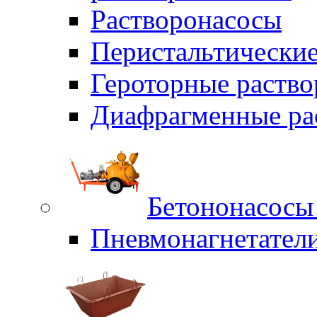
Растворонасосы
Перистальтические
Героторные раств
Диафрагменные ра
Бетононасосы
Пневмонагнетател