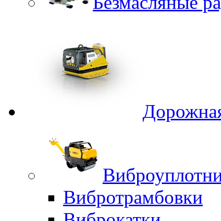
Безмасляные р
Дорожная
Виброуплотни
Вибротрамбовки
Виброкатки