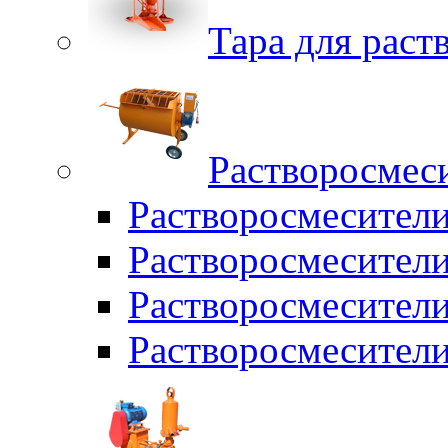
Тара для раств
Растворосмес
Растворосмесител
Растворосмесители
Растворосмесите
Растворосмесите