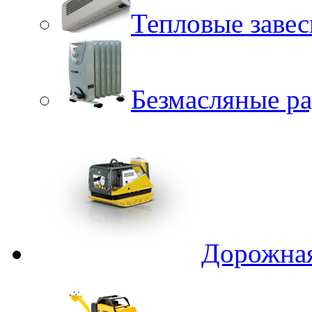
Тепловые заве
Безмасляные р
Дорожная