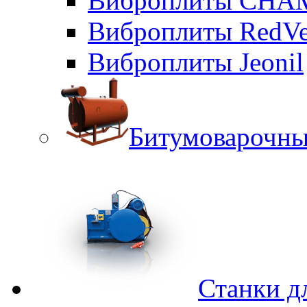
Виброплиты CHA
Виброплиты RedVe
Виброплиты Jeonil
Битумоварочны
Станки д