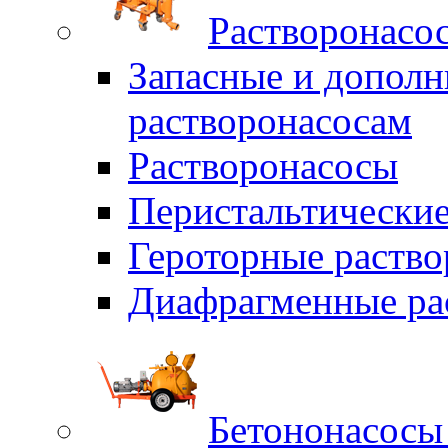
Растворонасо
Запасные и дополн
растворонасосам
Растворонасосы
Перистальтические
Героторные раств
Диафрагменные ра
Бетононасосы