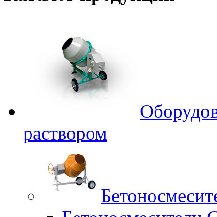
Оборудов
раствором
Бетоносмесит