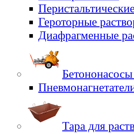
Перистальтические
Героторные раств
Диафрагменные ра
Бетононасосы
Пневмонагнетател
Тара для раст