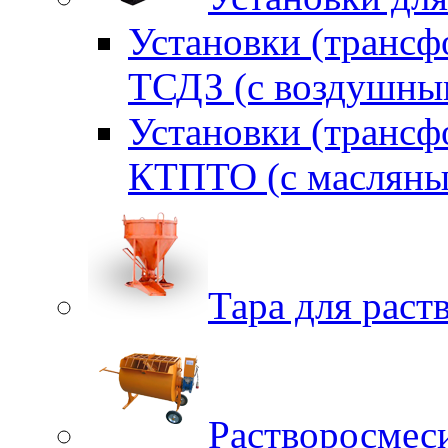
Установки (трансф
ТСДЗ (c воздушны
Установки (трансф
КТПТО (c масляны
Тара для раств
Растворосмес