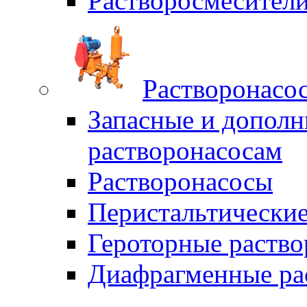
Растворосмесите
Растворонасо
Запасные и дополн
растворонасосам
Растворонасосы
Перистальтические
Героторные раств
Диафрагменные ра