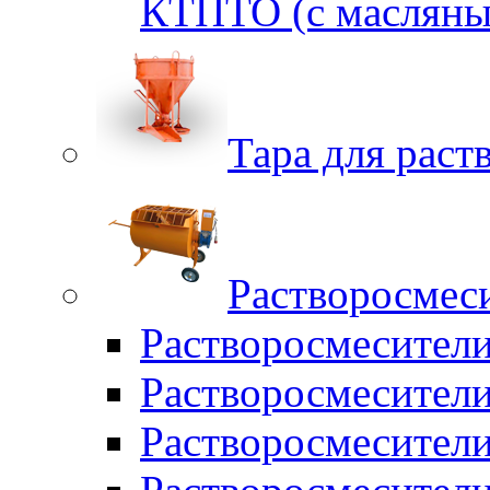
КТПТО (c масляны
Тара для раств
Растворосмес
Растворосмесител
Растворосмесители
Растворосмесите