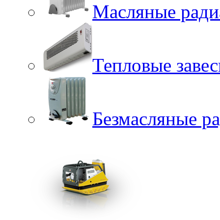
Масляные ради
Тепловые заве
Безмасляные р