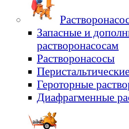
Растворонасо
Запасные и дополн
растворонасосам
Растворонасосы
Перистальтические
Героторные раств
Диафрагменные ра