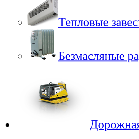
Тепловые заве
Безмасляные р
Дорожная