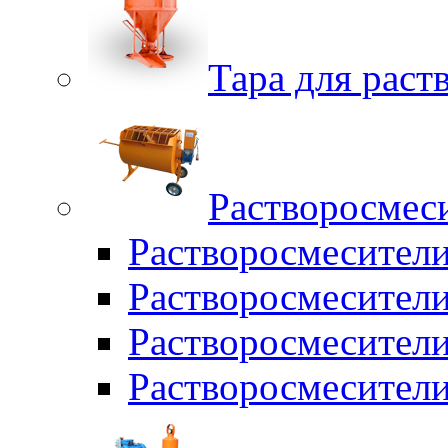
Тара для раств
Растворосмес
Растворосмесител
Растворосмесители
Растворосмесите
Растворосмесите