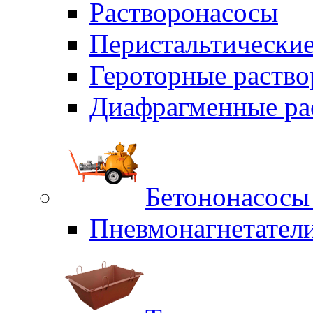
Растворонасосы
Перистальтические
Героторные раств
Диафрагменные ра
Бетононасосы
Пневмонагнетател