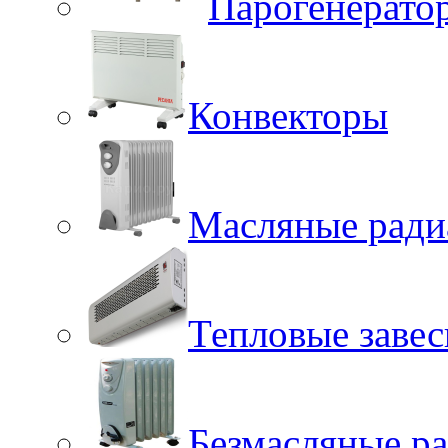
Парогенерато
Конвекторы
Масляные ради
Тепловые заве
Безмасляные р