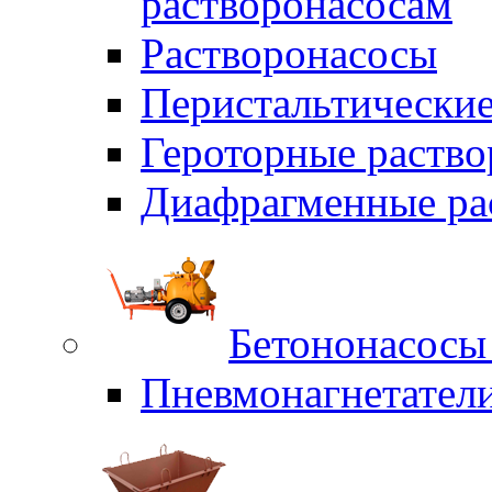
растворонасосам
Растворонасосы
Перистальтические
Героторные раств
Диафрагменные ра
Бетононасосы
Пневмонагнетател