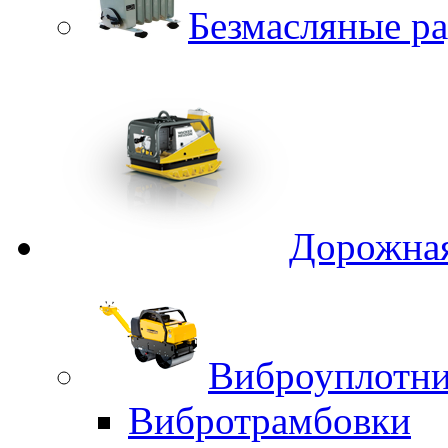
Безмасляные р
Дорожная
Виброуплотни
Вибротрамбовки