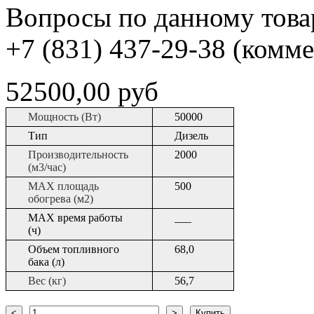
Вопросы по данному товар
+7 (831) 437-29-38 (комм
52500,00 руб
Мощность (Вт)
50000
Тип
Дизель
Производительность
2000
(м3/час)
МАХ площадь
­­­500
обогрева (м2)
МАХ время работы
­___
(ч)
Объем топливного
68,0
бака (л)
Вес (кг)
56,7