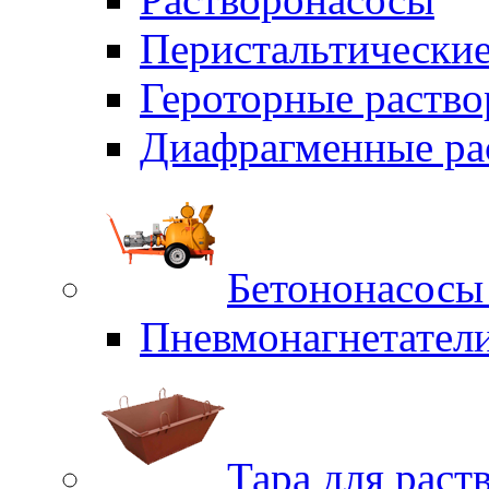
Перистальтические
Героторные раств
Диафрагменные ра
Бетононасосы
Пневмонагнетател
Тара для раст