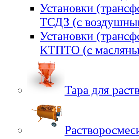
Установки (трансф
ТСДЗ (c воздушны
Установки (трансф
КТПТО (c масляны
Тара для раств
Растворосмес