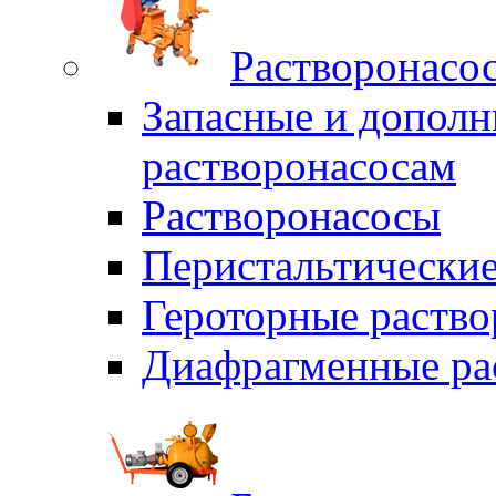
Растворонасо
Запасные и дополн
растворонасосам
Растворонасосы
Перистальтические
Героторные раств
Диафрагменные ра