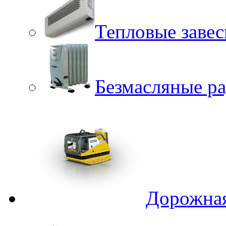
Тепловые заве
Безмасляные р
Дорожная