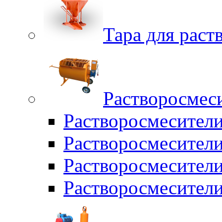
Тара для раств
Растворосмес
Растворосмесител
Растворосмесители
Растворосмесите
Растворосмесите