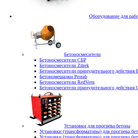
Оборудование для рабо
Бетоносмесители
Бетоносмесители СБР
Бетоносмесители Zitrek
Бетоносмесители принудительного действи
Бетономешалки Prorab
Бетоносмесители RedVerg
Бетоносмесители принудительного действия
Установки для прогрева бетона
Установки (трансформаторы) для прогрева б
Установки (трансформаторы) для прогрева б