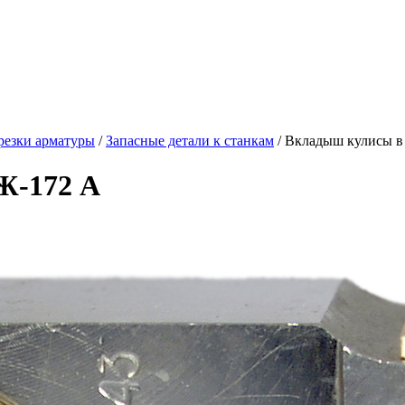
резки арматуры
/
Запасные детали к станкам
/
Вкладыш кулисы в
Ж-172 А