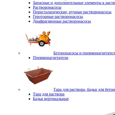
Запасные и дополнительные элементы к раст
Растворонасосы
Перистальтические, ручные растворонасосы
Героторные растворонасосы
Диафрагменные растворонасосы
Бетононасосы и пневмонагнетате
Пневмонагнетатели
Тара для раствора, бадьи для бетон
Тара для раствора
Бадьи вертикальные