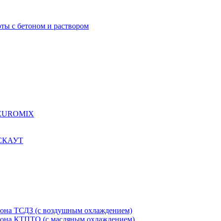
ты с бетоном и раствором
я EUROMIX
 СКАУТ
етона ТСДЗ (c воздушным охлаждением)
етона КТПТО (c масляным охлаждением)