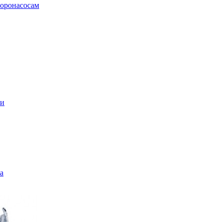
воронасосам
ли
а