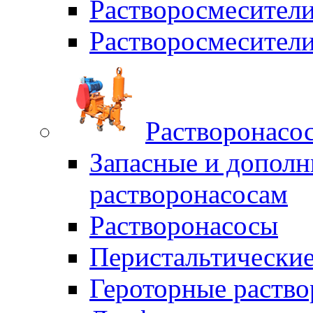
Растворосмесите
Растворосмесите
Растворонасо
Запасные и дополн
растворонасосам
Растворонасосы
Перистальтические
Героторные раств