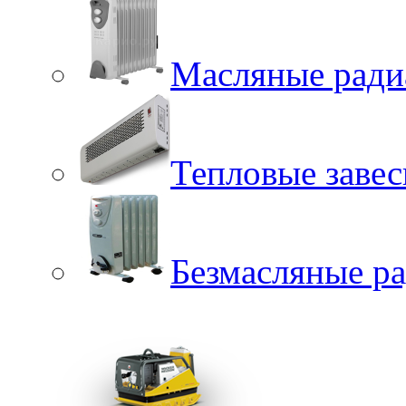
Масляные ради
Тепловые заве
Безмасляные р