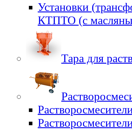
Установки (трансф
КТПТО (c масляны
Тара для раств
Растворосмес
Растворосмесител
Растворосмесители