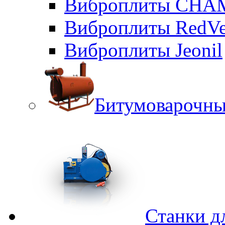
Виброплиты CHA
Виброплиты RedVe
Виброплиты Jeonil
Битумоварочны
Станки д