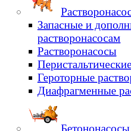
Растворонасо
Запасные и дополн
растворонасосам
Растворонасосы
Перистальтические
Героторные раств
Диафрагменные ра
Бетононасосы