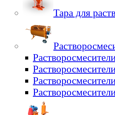
Тара для раств
Растворосмес
Растворосмесител
Растворосмесители
Растворосмесите
Растворосмесите