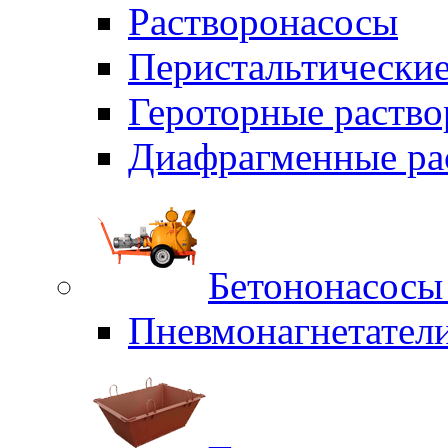
Растворонасосы
Перистальтические
Героторные раств
Диафрагменные ра
Бетононасосы
Пневмонагнетател