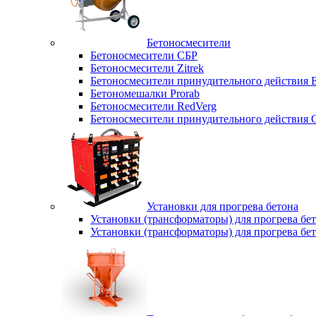
Бетоносмесители
Бетоносмесители СБР
Бетоносмесители Zitrek
Бетоносмесители принудительного действи
Бетономешалки Prorab
Бетоносмесители RedVerg
Бетоносмесители принудительного действия
Установки для прогрева бетона
Установки (трансформаторы) для прогрева б
Установки (трансформаторы) для прогрева б