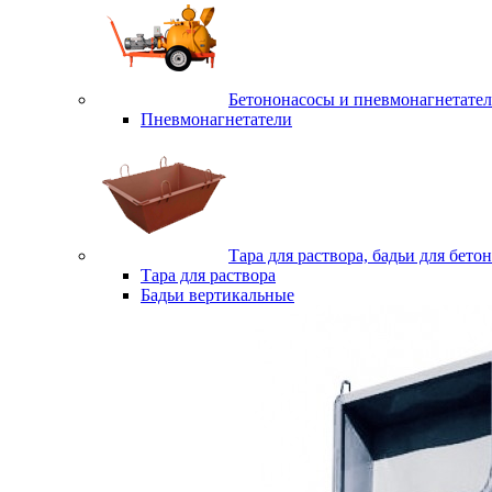
Бетононасосы и пневмонагнетате
Пневмонагнетатели
Тара для раствора, бадьи для бетон
Тара для раствора
Бадьи вертикальные