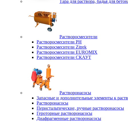
Тара для раствора, бадья для бетон
Растворосмесители
Растворосмесители РН
Растворосмесители Zitrek
Растворосмесители EUROMIX
Растворосмесители СКАУТ
Растворонасосы
Запасные и дополнительные элементы к раст
Растворонасосы
Перистальтические, ручные растворонасосы
Героторные растворонасосы
Диафрагменные растворонасосы