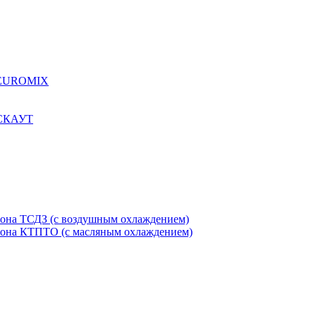
я EUROMIX
 СКАУТ
етона ТСДЗ (c воздушным охлаждением)
етона КТПТО (c масляным охлаждением)