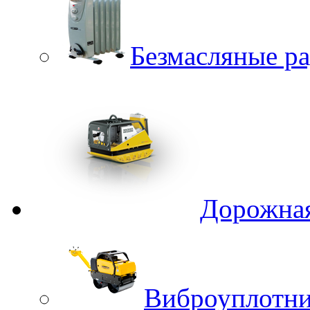
Безмасляные р
Дорожная
Виброуплотни