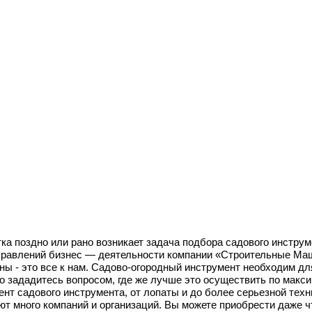
 поздно или рано возникает задача подбора садового инструме
аправлений бизнес — деятельности компании «Строительные Ма
ны - это все к нам. Садово-огородный инструмент необходим для
 зададитесь вопросом, где же лучше это осуществить по максим
нт садового инструмента, от лопаты и до более серьезной техн
ют много компаний и организаций. Вы можете приобрести даже ч