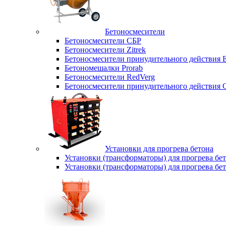
Бетоносмесители
Бетоносмесители СБР
Бетоносмесители Zitrek
Бетоносмесители принудительного действи
Бетономешалки Prorab
Бетоносмесители RedVerg
Бетоносмесители принудительного действия
Установки для прогрева бетона
Установки (трансформаторы) для прогрева б
Установки (трансформаторы) для прогрева б