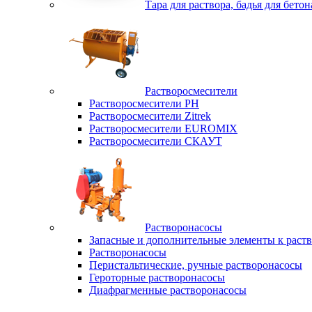
Тара для раствора, бадья для бетон
Растворосмесители
Растворосмесители РН
Растворосмесители Zitrek
Растворосмесители EUROMIX
Растворосмесители СКАУТ
Растворонасосы
Запасные и дополнительные элементы к раст
Растворонасосы
Перистальтические, ручные растворонасосы
Героторные растворонасосы
Диафрагменные растворонасосы