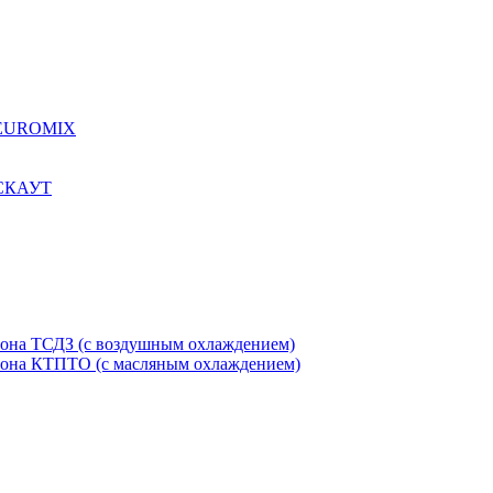
я EUROMIX
 СКАУТ
етона ТСДЗ (c воздушным охлаждением)
етона КТПТО (c масляным охлаждением)