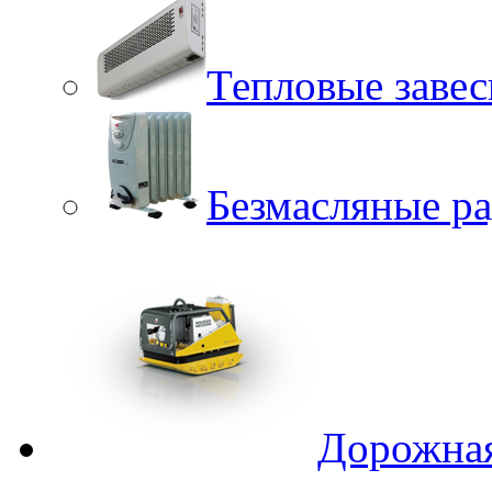
Тепловые заве
Безмасляные р
Дорожная