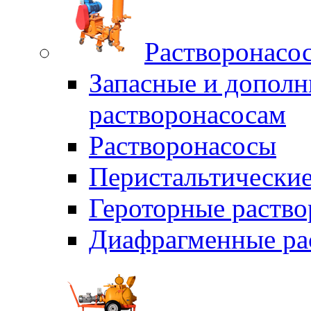
Растворонасо
Запасные и дополн
растворонасосам
Растворонасосы
Перистальтические
Героторные раств
Диафрагменные ра