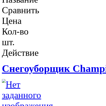
Сравнить
Цена
Кол-во
шт.
Действие
Снегоуборщик Champ