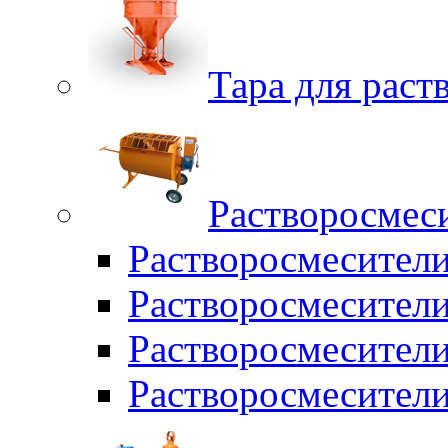
Тара для раств
Растворосмес
Растворосмесител
Растворосмесители
Растворосмесите
Растворосмесите