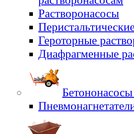
Растворонасосы
Перистальтические
Героторные раств
Диафрагменные ра
Бетононасосы
Пневмонагнетател