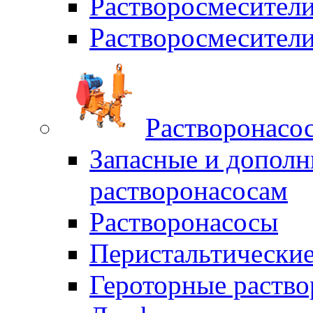
Растворосмесите
Растворосмесите
Растворонасо
Запасные и дополн
растворонасосам
Растворонасосы
Перистальтические
Героторные раств