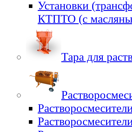
Установки (трансф
КТПТО (c масляны
Тара для раств
Растворосмес
Растворосмесител
Растворосмесители