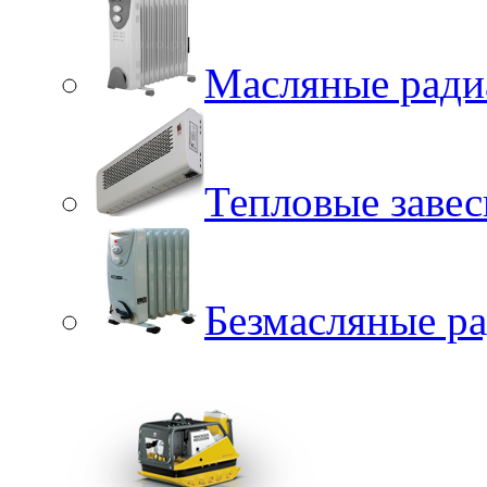
Масляные ради
Тепловые заве
Безмасляные р