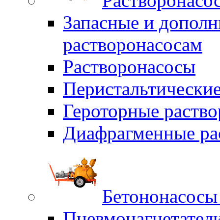
Растворонасо
Запасные и дополн
растворонасосам
Растворонасосы
Перистальтические
Героторные раств
Диафрагменные ра
Бетононасосы
Пневмонагнетател