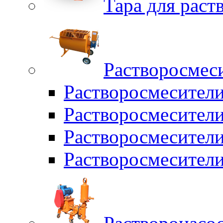
Тара для раств
Растворосмес
Растворосмесител
Растворосмесители
Растворосмесите
Растворосмесите