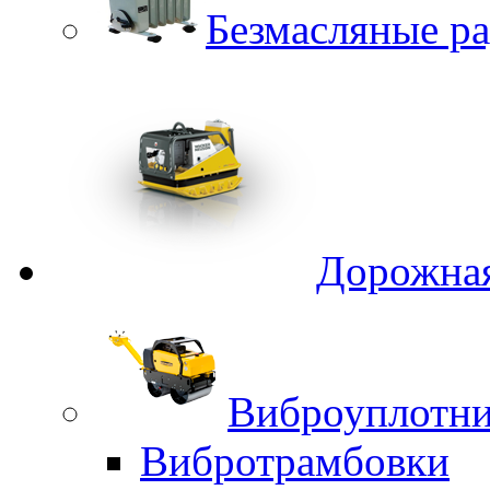
Безмасляные р
Дорожная
Виброуплотни
Вибротрамбовки