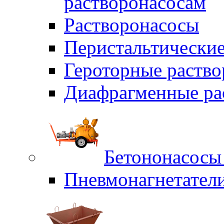
растворонасосам
Растворонасосы
Перистальтические
Героторные раств
Диафрагменные ра
Бетононасосы
Пневмонагнетател