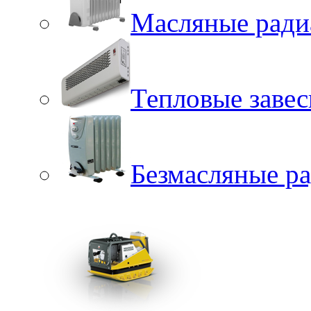
Масляные ради
Тепловые заве
Безмасляные р