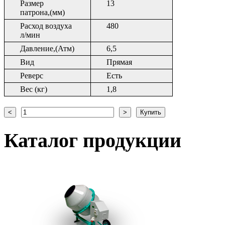
Размер
13
патрона,(мм)
Расход воздуха
480
л/мин
Давление,(Атм)
6,5
Вид
Прямая
Реверс
Есть
Вес (кг)
1,8
Каталог
продукции