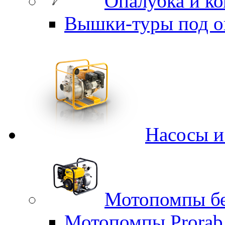
Опалубка и к
Вышки-туры под о
Насосы 
Мотопомпы б
Мотопомпы Prorab