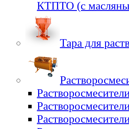
КТПТО (c масляны
Тара для раств
Растворосмес
Растворосмесител
Растворосмесители
Растворосмесите