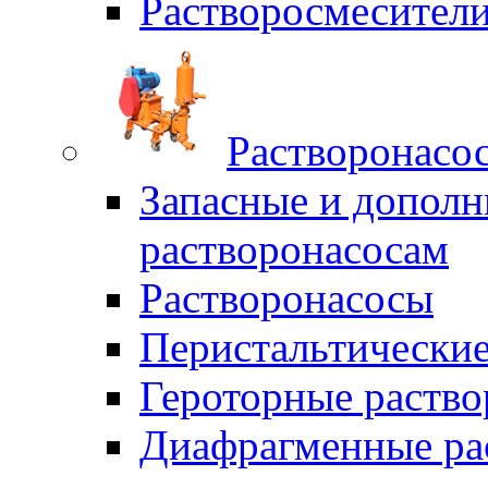
Растворосмесите
Растворонасо
Запасные и дополн
растворонасосам
Растворонасосы
Перистальтические
Героторные раств
Диафрагменные ра