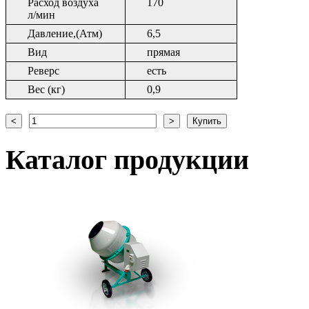
Расход воздуха
170
л/мин
Давление,(Атм)
6,5
Вид
прямая
Реверс
есть
Вес (кг)
0,9
Каталог
продукции