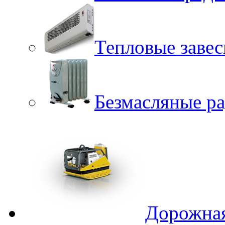
Тепловые заве
Безмасляные р
Дорожная