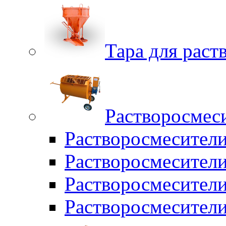
Тара для раств
Растворосмес
Растворосмесител
Растворосмесители
Растворосмесите
Растворосмесите