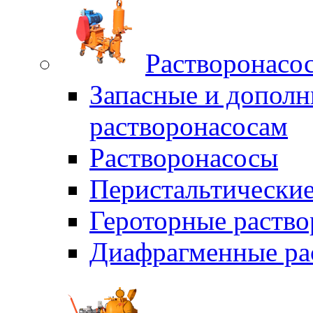
Растворонасо
Запасные и дополн
растворонасосам
Растворонасосы
Перистальтические
Героторные раств
Диафрагменные ра