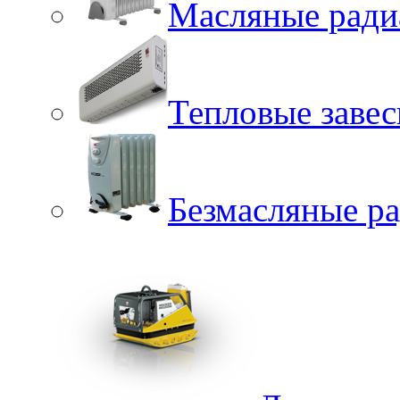
Масляные ради
Тепловые заве
Безмасляные р