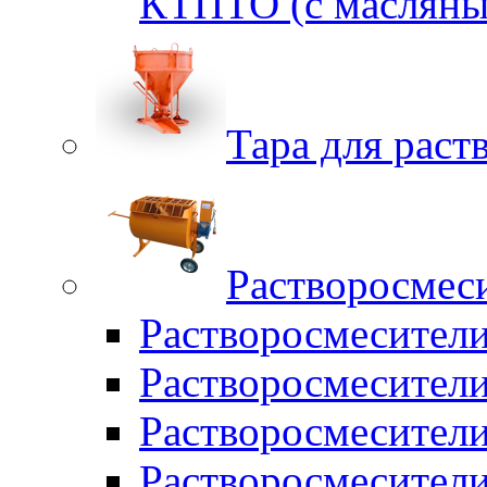
КТПТО (c масляны
Тара для раств
Растворосмес
Растворосмесител
Растворосмесители
Растворосмесите
Растворосмесите