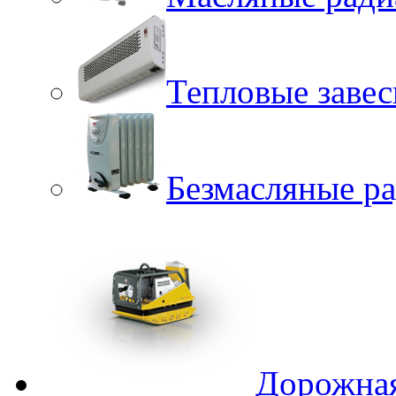
Тепловые заве
Безмасляные р
Дорожная