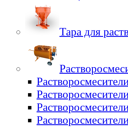
Тара для раств
Растворосмес
Растворосмесител
Растворосмесители
Растворосмесите
Растворосмесите