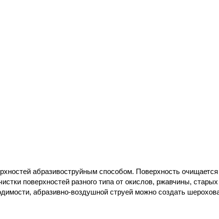
ерхностей абразивоструйным способ
ом. Поверхность очищается
истки поверхностей разного типа от окислов, ржавчины, старых
одимости, абразивно-воздушной струей можно создать шерохов