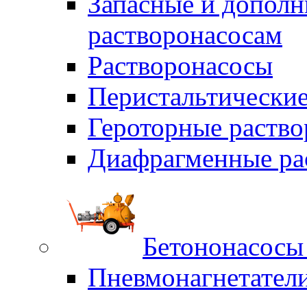
Запасные и дополн
растворонасосам
Растворонасосы
Перистальтические
Героторные раств
Диафрагменные ра
Бетононасосы
Пневмонагнетател