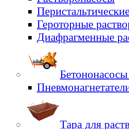
Перистальтические
Героторные раств
Диафрагменные ра
Бетононасосы
Пневмонагнетател
Тара для раст