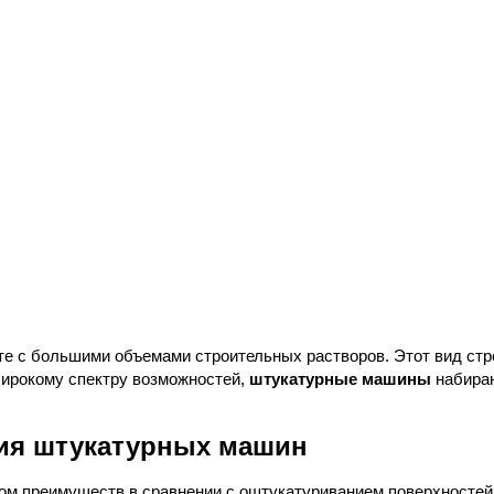
е с большими объемами строительных растворов. Этот вид стр
широкому спектру возможностей,
штукатурные машины
набираю
ия штукатурных машин
ом преимуществ в сравнении с оштукатуриванием поверхностей