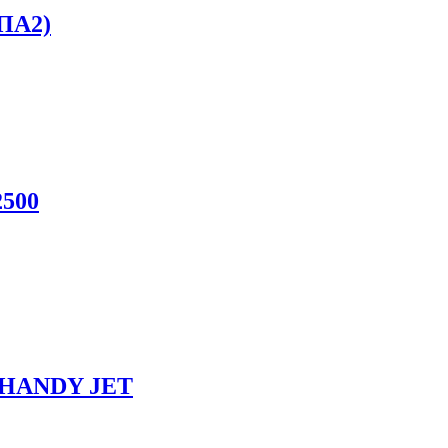
ПА2)
2500
 HANDY JET