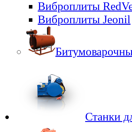
Виброплиты RedVe
Виброплиты Jeonil
Битумоварочны
Станки д