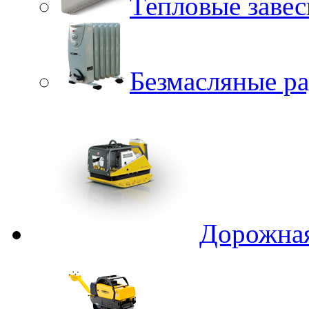
Тепловые заве
Безмасляные р
Дорожная