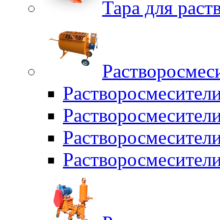
Тара для раств
Растворосмес
Растворосмесител
Растворосмесители
Растворосмесите
Растворосмесите