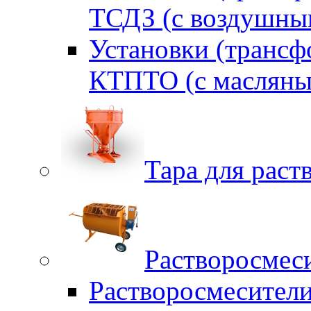
ТСДЗ (c воздушны
Установки (трансф
КТПТО (c масляны
Тара для раств
Растворосмес
Растворосмесител