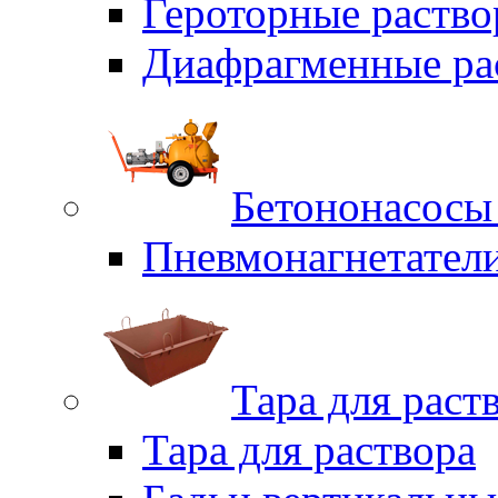
Героторные раств
Диафрагменные ра
Бетононасосы
Пневмонагнетател
Тара для раст
Тара для раствора