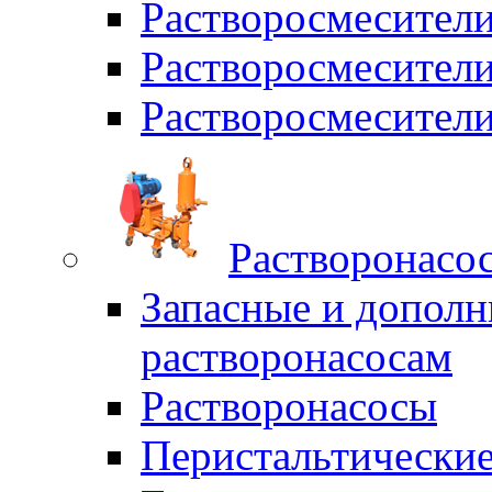
Растворосмесители
Растворосмесите
Растворосмесите
Растворонасо
Запасные и дополн
растворонасосам
Растворонасосы
Перистальтические