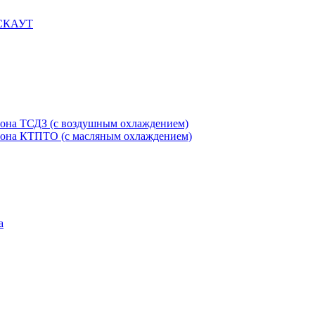
 СКАУТ
етона ТСДЗ (c воздушным охлаждением)
етона КТПТО (c масляным охлаждением)
а