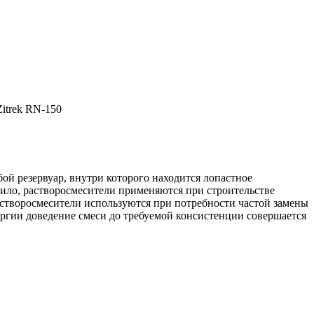
itrek RN-150
бой резервуар, внутри которого находится лопастное
авило, растворосмесители применяются при строительстве
астворосмесители используются при потребности частой замены
нергии доведение смеси до требуемой консистенции совершается