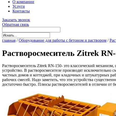
О компании
Услуги
Контакты
Заказать звонок
Обратная связь
главная
/
Оборудование для работы с бетоном и раствором
/
Рас
Растворосмеситель Zitrek RN-
Растворосмеситель Zitrek RN-150- это классический механизм,
устройство. В растворосмесителе производят исключительно см
частных домов и коттеджей, при кладочных и штукатурных раб
рабочих смесей. Надо заметить, что эти устройства существенн
достаточно быстро. Плюсы растворосмесителей в отличии от б