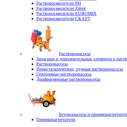
Растворосмесители РН
Растворосмесители Zitrek
Растворосмесители EUROMIX
Растворосмесители СКАУТ
Растворонасосы
Запасные и дополнительные элементы к раст
Растворонасосы
Перистальтические, ручные растворонасосы
Героторные растворонасосы
Диафрагменные растворонасосы
Бетононасосы и пневмонагнетате
Пневмонагнетатели