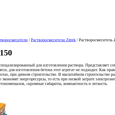
творосмесители
/
Растворосмесители Zitrek
/
Растворосмеситель Z
150
 спецализированный для изготовления раствора. Представляет со
еси, для изготовления бетона этот агрегат не подходит. Как пр
отах, при дачном строительстве. В масштабном строительстве р
о экономят энергоресурсы, то есть при низкой затрате электроэ
етономешалок, скромные габариты, компактность и легкость.