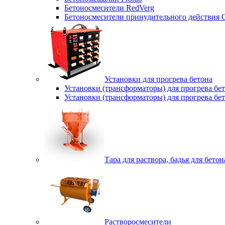
Бетоносмесители RedVerg
Бетоносмесители принудительного действия
Установки для прогрева бетона
Установки (трансформаторы) для прогрева б
Установки (трансформаторы) для прогрева б
Тара для раствора, бадья для бетон
Растворосмесители