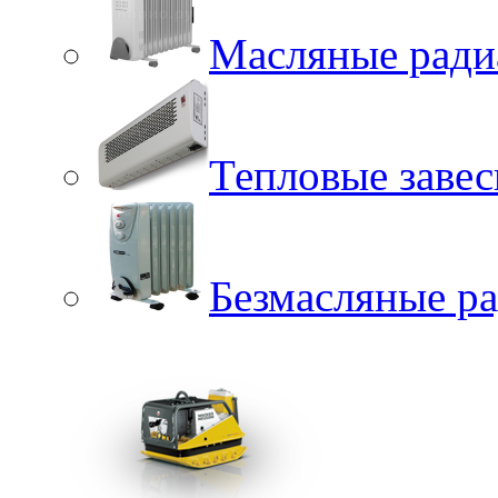
Масляные ради
Тепловые заве
Безмасляные р