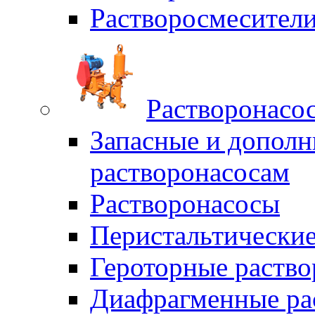
Растворосмесите
Растворонасо
Запасные и дополн
растворонасосам
Растворонасосы
Перистальтические
Героторные раств
Диафрагменные ра