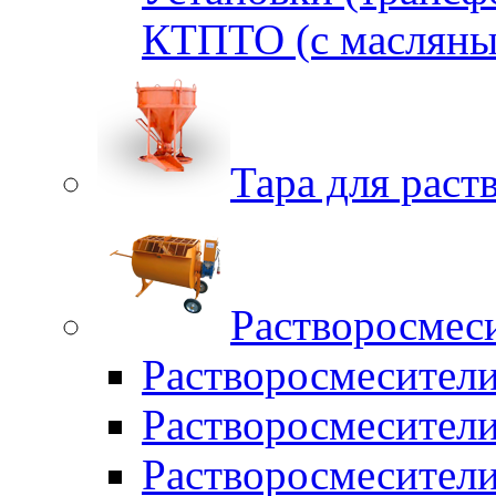
КТПТО (c масляны
Тара для раств
Растворосмес
Растворосмесител
Растворосмесители
Растворосмесите