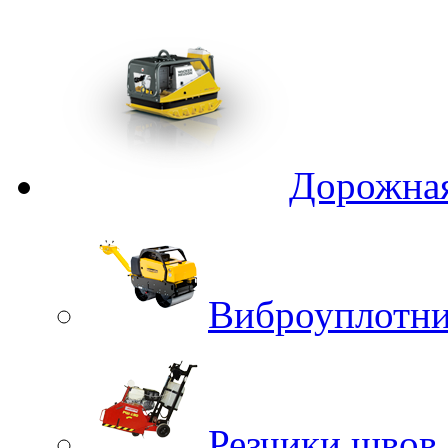
Дорожная
Виброуплотни
Резчики швов