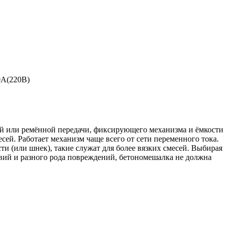
0А(220В)
той или ремённой передачи, фиксирующего механизма и ёмкости
ей. Работает механизм чаще всего от сети переменного тока.
ти (или шнек), такие служат для более вязких смесей. Выбирая
вий и разного рода повреждений, бетономешалка не должна