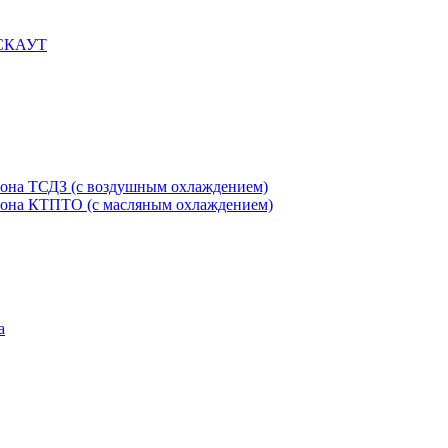
 СКАУТ
етона ТСДЗ (c воздушным охлаждением)
етона КТПТО (c масляным охлаждением)
а