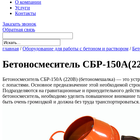
О компании
Услуги
Контакты
Заказать звонок
Обратная связь
главная
/
Оборудование для работы с бетоном и раствором
/
Бет
Бетоносмеситель СБР-150А(2
Бетоносмеситель СБР-150А (220В) (бетономешалка) — это устр
с лопастями. Основное предназначение этой необходимой строи
Подразделяются на гравитационные и принудительного действия
бетоносмеситель, необходимо уделить повышенное внимание та
быть очень громоздкой и должна без труда транспортироваться