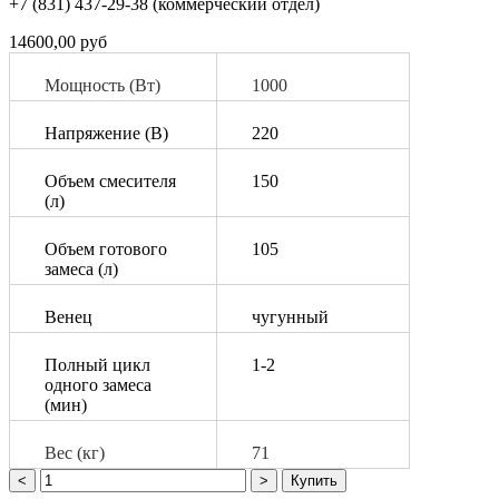
+7 (831) 437-29-38 (коммерческий отдел)
14600,00 руб
Мощность (Вт)
1000
Напряжение (В)
220
Объем смесителя
150
(л)
Объем готового
105
замеса (л)
Венец
чугунный
Полный цикл
­­1-2
одного замеса
(мин)
Вес (кг)
71