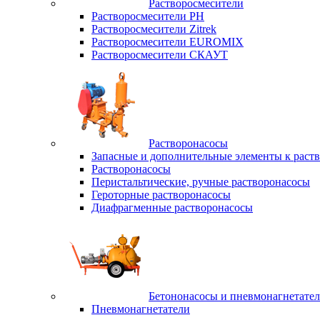
Растворосмесители
Растворосмесители РН
Растворосмесители Zitrek
Растворосмесители EUROMIX
Растворосмесители СКАУТ
Растворонасосы
Запасные и дополнительные элементы к раст
Растворонасосы
Перистальтические, ручные растворонасосы
Героторные растворонасосы
Диафрагменные растворонасосы
Бетононасосы и пневмонагнетате
Пневмонагнетатели