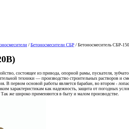
оносмесители
/
Бетоносмесители СБР
/
Бетоносмеситель СБР-15
20В)
ойство, состоящее из привода, опорной рамы, пускателя, зубча
тельной техники — производство строительных растворов и смес
. В первом основой работы является барабан, во втором - лопас
ким характеристикам как надежность, защита от погодных усло
. Так же широко применяются в быту и малом производстве.