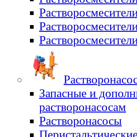
Растворосмесители
Растворосмесите
Растворосмесите
Растворонасо
Запасные и дополн
растворонасосам
Растворонасосы
Перистальтические