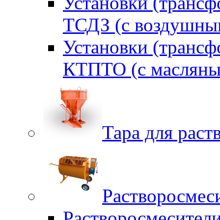
Установки (трансф
ТСДЗ (c воздушны
Установки (трансф
КТПТО (c масляны
Тара для раств
Растворосмес
Растворосмесител