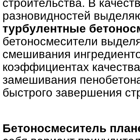
строительства. В качест
разновидностей выделяю
турбулентные бетонос
бетоносмесители выделя
смешивания ингредиенто
коэффициентах качества
замешивания пенобетона
быстрого завершения ст
Бетоносмеситель план