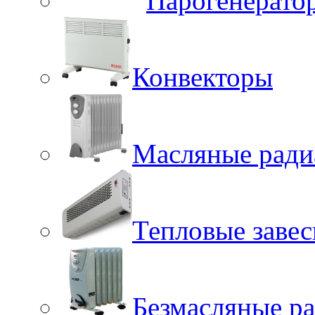
Парогенерато
Конвекторы
Масляные ради
Тепловые заве
Безмасляные р