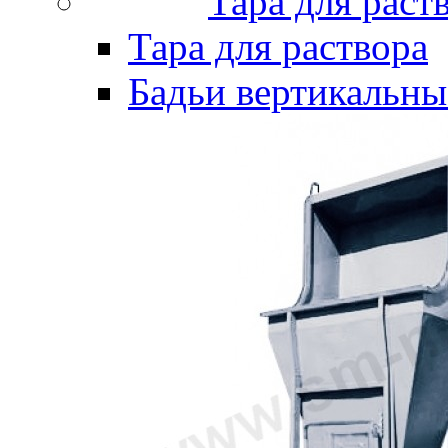
Тара для раст
Тара для раствора
Бадьи вертикальны