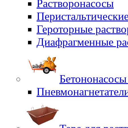
Растворонасосы
Перистальтические
Героторные раств
Диафрагменные ра
Бетононасосы
Пневмонагнетател