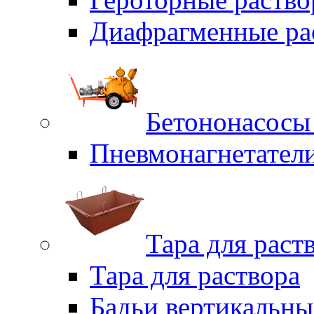
Диафрагменные ра
Бетононасосы
Пневмонагнетател
Тара для раст
Тара для раствора
Бадьи вертикальны