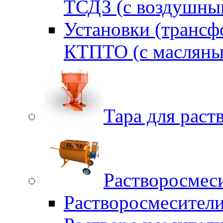
ТСДЗ (c воздушны
Установки (трансф
КТПТО (c масляны
Тара для раств
Растворосмес
Растворосмесител