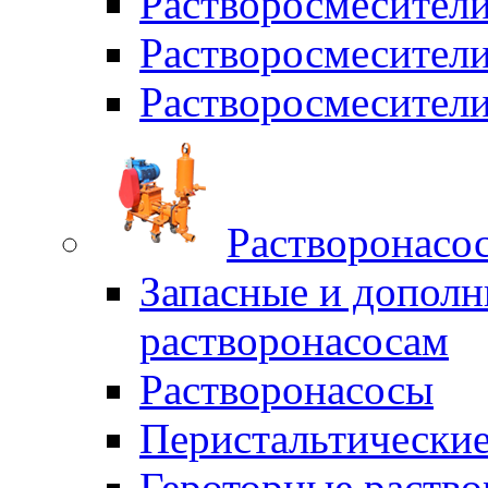
Растворосмесители
Растворосмесите
Растворосмесите
Растворонасо
Запасные и дополн
растворонасосам
Растворонасосы
Перистальтические
Героторные раств