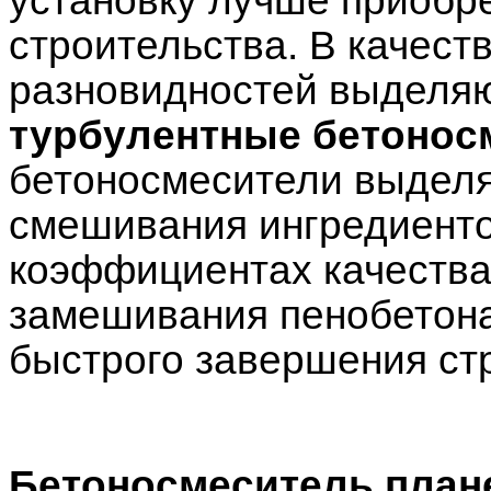
строительства. В качест
разновидностей выделяю
турбулентные бетонос
бетоносмесители выделя
смешивания ингредиенто
коэффициентах качества
замешивания пенобетона
быстрого завершения ст
Бетоносмеситель план