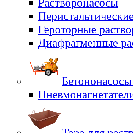
Растворонасосы
Перистальтические
Героторные раств
Диафрагменные ра
Бетононасосы
Пневмонагнетател
Тара для раст