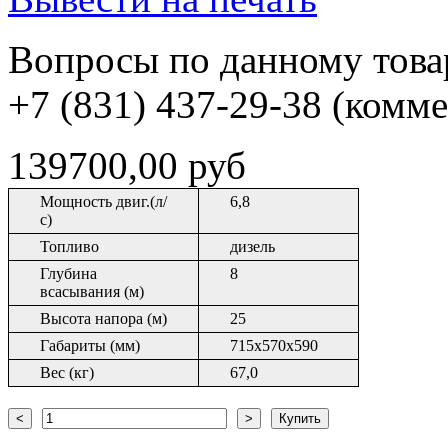
Вопросы по данному товар
+7 (831) 437-29-38 (комм
139700,00 руб
Мощность двиг.(л/
6,8
с)
Топливо
дизель
Глубина
8
всасывания (м)
Высота напора (м)
25
Габариты (мм)
715х570х590
Вес (кг)
67,0