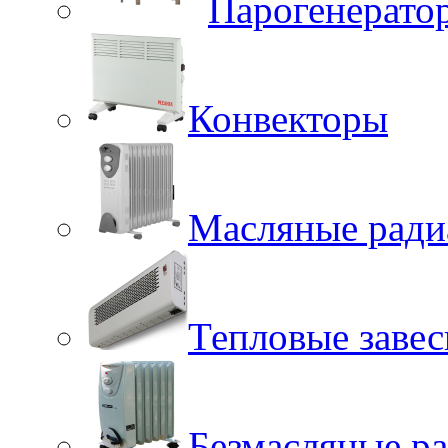
Парогенерато
Конвекторы
Масляные ради
Тепловые заве
Безмасляные р