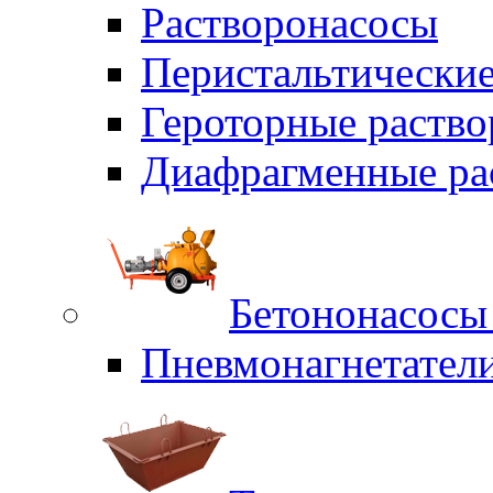
Растворонасосы
Перистальтические
Героторные раств
Диафрагменные ра
Бетононасосы
Пневмонагнетател