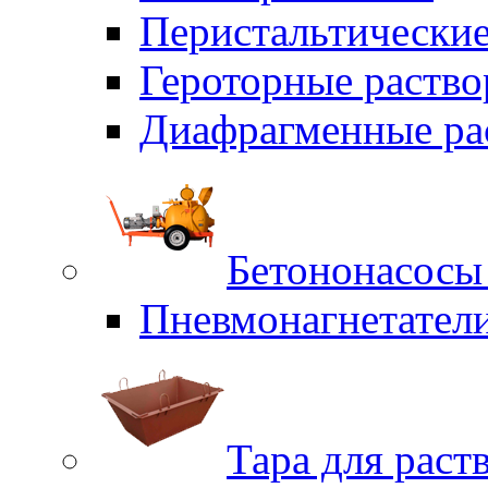
Перистальтические
Героторные раств
Диафрагменные ра
Бетононасосы
Пневмонагнетател
Тара для раст