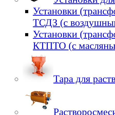
Установки (трансф
ТСДЗ (c воздушны
Установки (трансф
КТПТО (c масляны
Тара для раств
Растворосмес