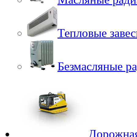
Тепловые заве
Безмасляные р
Дорожная