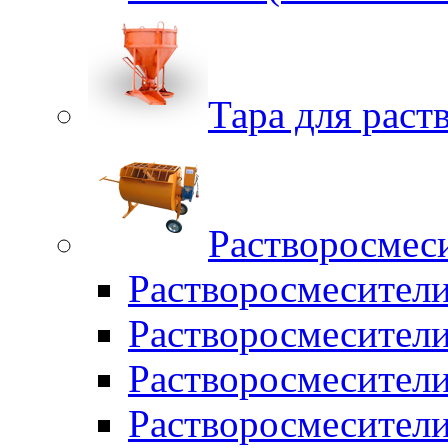
Тара для раств
Растворосмес
Растворосмесител
Растворосмесители
Растворосмесите
Растворосмесите