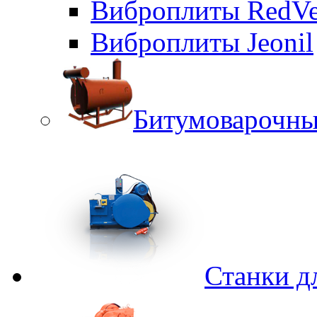
Виброплиты RedVe
Виброплиты Jeonil
Битумоварочны
Станки д