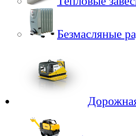
Тепловые заве
Безмасляные р
Дорожная