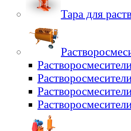
Тара для раств
Растворосмес
Растворосмесител
Растворосмесители
Растворосмесите
Растворосмесите