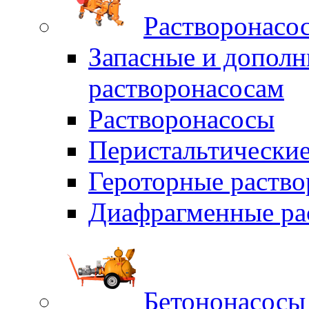
Растворонасо
Запасные и дополн
растворонасосам
Растворонасосы
Перистальтические
Героторные раств
Диафрагменные ра
Бетононасосы