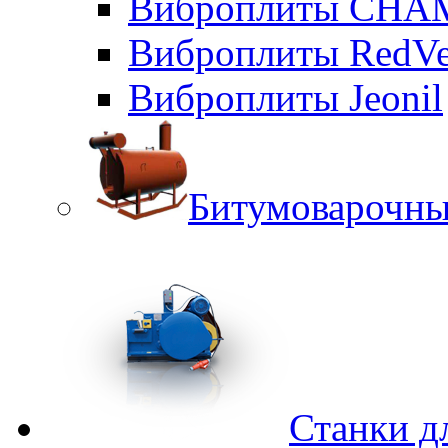
Виброплиты CHA
Виброплиты RedVe
Виброплиты Jeonil
Битумоварочны
Станки д