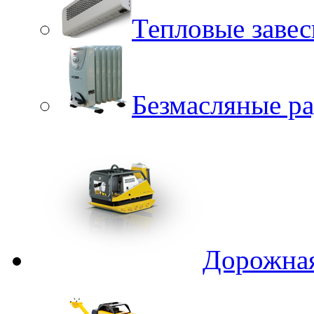
Тепловые заве
Безмасляные р
Дорожная