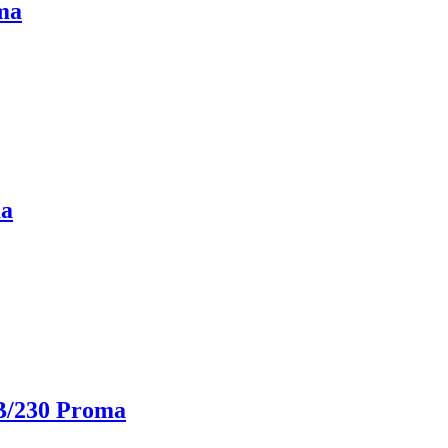
ma
ma
/230 Proma