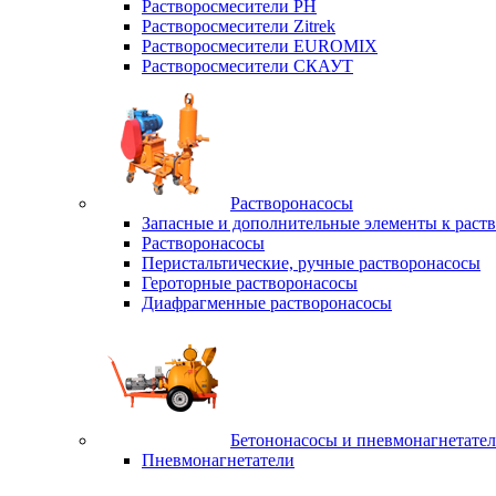
Растворосмесители РН
Растворосмесители Zitrek
Растворосмесители EUROMIX
Растворосмесители СКАУТ
Растворонасосы
Запасные и дополнительные элементы к раст
Растворонасосы
Перистальтические, ручные растворонасосы
Героторные растворонасосы
Диафрагменные растворонасосы
Бетононасосы и пневмонагнетате
Пневмонагнетатели