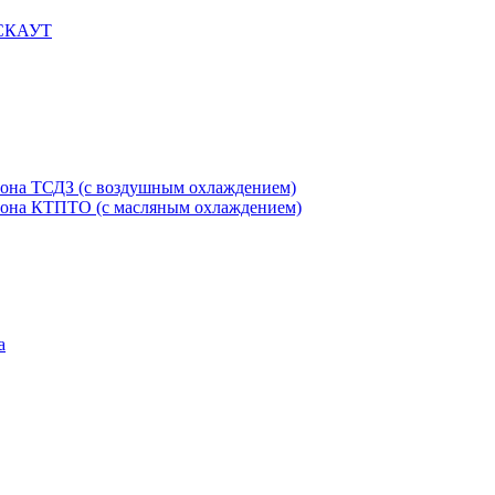
 СКАУТ
етона ТСДЗ (c воздушным охлаждением)
етона КТПТО (c масляным охлаждением)
а