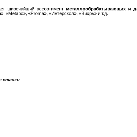
ает широчайший ассортимент
металлообрабатывающих и д
h», «Metabo», «Proma», «Интерскол», «Вихрь» и т.д.
е станки