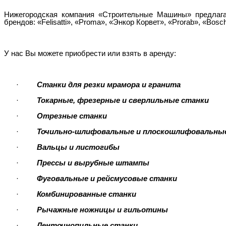
Нижегородская компания «Строительные Машины» предлаг
брендов: «Felisatti», «Proma», «Энкор Корвет», «Prorab», «Bosc
У нас Вы можете приобрести или взять в аренду:
·
Станки для резки мрамора и гранита
·
Токарные, фрезерные и сверлильные станки
·
Отрезные станки
·
Точильно-шлифовальные и плоскошлифовальны
·
Вальцы и листогибы
·
Прессы и вырубные штампы
·
Фуговальные и рейсмусовые станки
·
Комбинированные станки
·
Рычажные ножницы и гильотины
·
Ленточнопильные станки