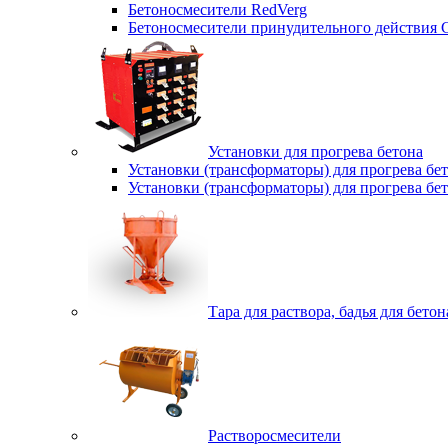
Бетоносмесители RedVerg
Бетоносмесители принудительного действия
Установки для прогрева бетона
Установки (трансформаторы) для прогрева б
Установки (трансформаторы) для прогрева б
Тара для раствора, бадья для бетон
Растворосмесители