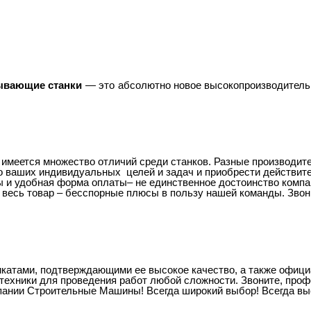
ывающие станки
— это абсолютно новое высокопроизводитель
ы имеется множество отличий среди станков. Разные производи
 ваших индивидуальных целей и задач и приобрести действите
 и удобная форма оплаты– не единственное достоинство компа
а весь товар – бесспорные плюсы в пользу нашей команды. Зво
атами, подтверждающими ее высокое качество, а также официа
ехники для проведения работ любой сложности. Звоните, проф
пании Строительные Машины! Всегда широкий выбор! Всегда выс