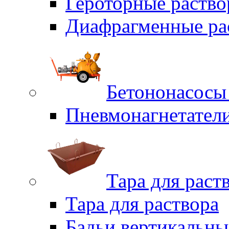
Героторные раств
Диафрагменные ра
Бетононасосы
Пневмонагнетател
Тара для раст
Тара для раствора
Бадьи вертикальны