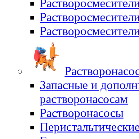
Растворосмесители
Растворосмесите
Растворосмесите
Растворонасо
Запасные и дополн
растворонасосам
Растворонасосы
Перистальтические