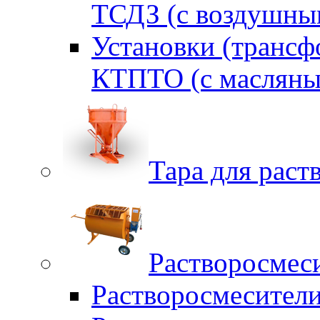
ТСДЗ (c воздушны
Установки (трансф
КТПТО (c масляны
Тара для раств
Растворосмес
Растворосмесител